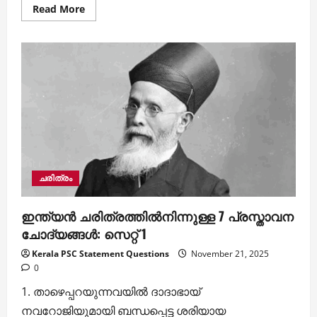
Read
Read More
more
about
KSFE
പ്യൂണ്‍/
വാച്ച്മാന്‍
ചോദ്യപേപ്പറില്‍നിന്നുള്ള
പ്രസ്താവന
ചോദ്യങ്ങള്‍
ചരിത്രം
ഇന്ത്യൻ ചരിത്രത്തിൽനിന്നുള്ള 7 പ്രസ്താവന
ചോദ്യങ്ങൾ: സെറ്റ് 1
Kerala PSC Statement Questions
November 21, 2025
0
1. താഴെപ്പറയുന്നവയില്‍ ദാദാഭായ്
നവറോജിയുമായി ബന്ധപ്പെട്ട ശരിയായ