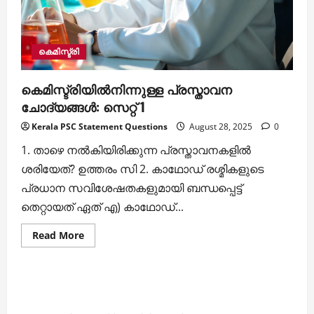
കെമിസ്ട്രി
കെമിസ്ട്രിയില്‍നിന്നുള്ള പ്രസ്താവന
ചോദ്യങ്ങള്‍: സെറ്റ് 1
Kerala PSC Statement Questions
August 28, 2025
0
1. താഴെ നല്‍കിയിരിക്കുന്ന പ്രസ്താവനകളില്‍
ശരിയേത്? ഉത്തരം സി 2. കാഥോഡ് രശ്മികളുടെ
പ്രധാന സവിശേഷതകളുമായി ബന്ധപ്പെട്ട്
തെറ്റായത് ഏത് എ) കാഥോഡ്...
Read
Read More
more
about
കെമിസ്ട്രിയില്‍നിന്നുള്ള
പ്രസ്താവന
ചോദ്യങ്ങള്‍:
സെറ്റ്
1