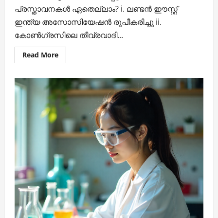
പ്രസ്താവനകള്‍ ഏതെല്ലാം? i. ലണ്ടന്‍ ഈസ്റ്റ്
ഇന്ത്യ അസോസിയേഷന്‍ രൂപീകരിച്ചു ii.
കോണ്‍ഗ്രസിലെ തീവ്രവാദി...
Read
Read More
more
about
ഇന്ത്യൻ
ചരിത്രത്തിൽനിന്നുള്ള
7
പ്രസ്താവന
ചോദ്യങ്ങൾ:
സെറ്റ്
1